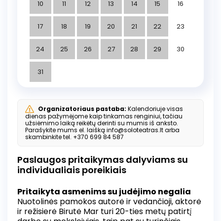
choreografė Birutė Banevičiūtė). Spektaklis
10
11
12
13
14
15
16
sulaukęs tarptautinio pripažinimo - apkeliavęs
eilę tarptautinių teatro festivalių, Birutė Mar už
17
18
19
20
21
22
23
S.Nėries vaidmens sukūrimą apdovanota
tarptautiniame teatro festivalyje
24
25
26
27
28
29
30
„Ommadrama“ Estijoje, pelnė geriausios aktorės
apdovanojimą tarptautiniame monospektaklių
31
festivalyje „Vidlunia“ Kijeve. Antrojoje pamokos
dalyje vyks režisierės ir aktorės interaktyvus
pokalbis su moksleiviais, leidžiantis neformaliai
pažvelgti į Salomėjos Nėries gyvenimą,
Organizatoriaus pastaba:
Kalendoriuje visas
diskutuoti apie menininko ir jį teisiančios,
dienas pažymėjome kaip tinkamas renginiui, tačiau
garbinančios ar ignoruojančios visuomenės
užsiėmimo laiką reikėtų derinti su mumis iš anksto.
Parašykite mums el. laišką info@soloteatras.lt arba
santykį, istorijos ryšį su šiandiena. Diskusijos
skambinkite tel. +370 699 84 587
metu teatrine forma moksleiviams suteikiama
galimybė: pateikti poetei Salomėjai Nėriai savo
Paslaugos pritaikymas dalyviams su
kaltinimus bei ją išteisinančius argumentus.
individualiais poreikiais
Pritaikyta asmenims su judėjimo negalia
Nuotolinės pamokos autorė ir vedančioji, aktorė
ir režisierė Birutė Mar turi 20-ties metų patirtį