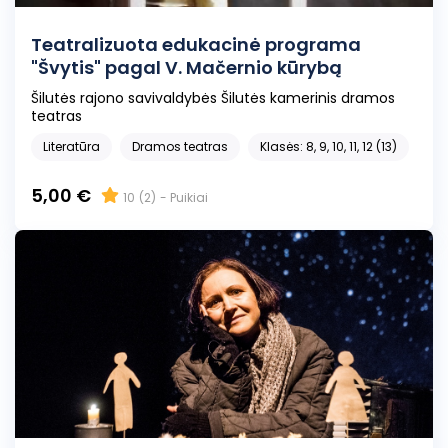
Teatralizuota edukacinė programa
"Švytis" pagal V. Mačernio kūrybą
Šilutės rajono savivaldybės Šilutės kamerinis dramos
teatras
Literatūra
Dramos teatras
Klasės: 8, 9, 10, 11, 12 (13)
5,00 €
10
(2)
- Puikiai