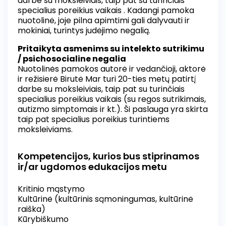
darbe su moksleiviais, taip pat su turinčiais
specialius poreikius vaikais . Kadangi pamoka
nuotolinė, joje pilna apimtimi gali dalyvauti ir
mokiniai, turintys judėjimo negalią.
Pritaikyta asmenims su intelekto sutrikimu
/ psichosocialine negalia
Nuotolinės pamokos autorė ir vedančioji, aktorė
ir režisierė Birutė Mar turi 20-ties metų patirtį
darbe su moksleiviais, taip pat su turinčiais
specialius poreikius vaikais (su regos sutrikimais,
autizmo simptomais ir kt.). Ši paslauga yra skirta
taip pat specialius poreikius turintiems
moksleiviams.
Kompetencijos, kurios bus stiprinamos
ir/ar ugdomos edukacijos metu
Kritinio mąstymo
Kultūrinė (kultūrinis sąmoningumas, kultūrinė
raiška)
Kūrybiškumo