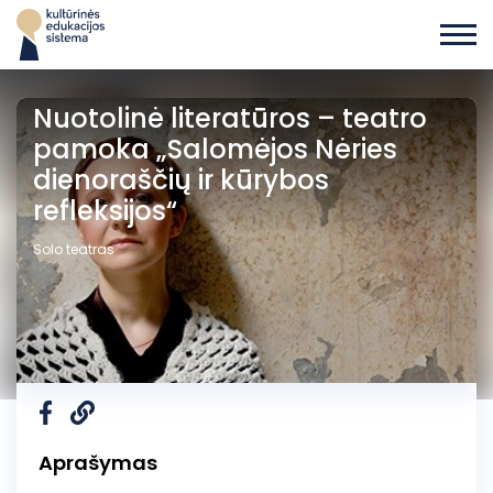
Nuotolinė literatūros – teatro
pamoka „Salomėjos Nėries
dienoraščių ir kūrybos
refleksijos“
Solo teatras
Aprašymas