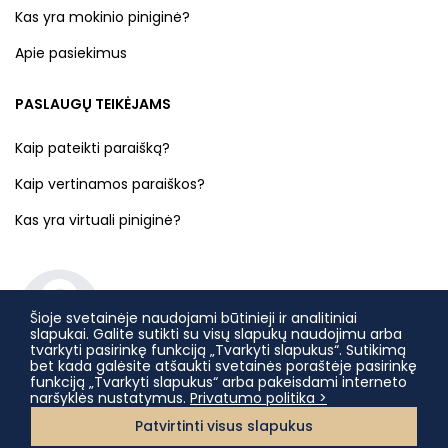
Kas yra mokinio piniginė?
Apie pasiekimus
PASLAUGŲ TEIKĖJAMS
Kaip pateikti paraišką?
Kaip vertinamos paraiškos?
Kas yra virtuali piniginė?
Šioje svetainėje naudojami būtinieji ir analitiniai
slapukai. Galite sutikti su visų slapukų naudojimu arba
tvarkyti pasirinkę funkciją „Tvarkyti slapukus“. Sutikimą
bet kada galėsite atšaukti svetainės poraštėje pasirinkę
funkciją „Tvarkyti slapukus“ arba pakeisdami interneto
naršyklės nustatymus.
Privatumo politika >
Patvirtinti visus slapukus
© 2022 Lietuvos nacionalinė Martyno Mažvydo biblioteka,
Lietuvos Respublikos Kultūros ministerija