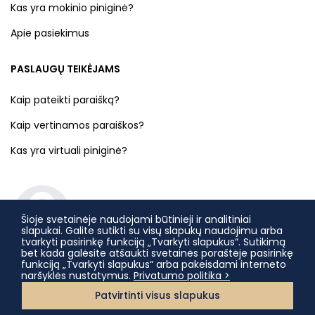
Kas yra mokinio piniginė?
Apie pasiekimus
PASLAUGŲ TEIKĖJAMS
Kaip pateikti paraišką?
Kaip vertinamos paraiškos?
Kas yra virtuali piniginė?
Šioje svetainėje naudojami būtinieji ir analitiniai
slapukai. Galite sutikti su visų slapukų naudojimu arba
tvarkyti pasirinkę funkciją „Tvarkyti slapukus“. Sutikimą
bet kada galėsite atšaukti svetainės poraštėje pasirinkę
funkciją „Tvarkyti slapukus“ arba pakeisdami interneto
naršyklės nustatymus.
Privatumo politika >
Patvirtinti visus slapukus
© 2022 Lietuvos nacionalinė Martyno Mažvydo biblioteka,
Lietuvos Respublikos Kultūros ministerija