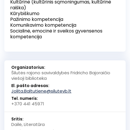
Kultūrinė (kultūrinis sąmoningumas, kultūrinė
raiška)
Kūrybiškumo
Pažinimo kompetencija
Komunikavimo kompetencija
Socialinė, emocinė ir sveikos gyvensenos
kompetencija
Organizatorius:
Šilutės rajono savivaldybės Fridricho Bajoraičio
viešoji biblioteka
El. pašto adresas:
Jolita.Baltutiene@silutevb.lt
Tel. numeris:
+370 441 45971
Sritis:
Dailė, Literatūra