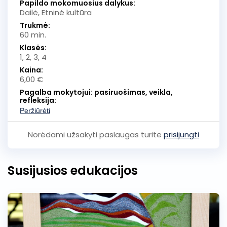
Papildo mokomuosius dalykus:
Dailė, Etninė kultūra
Trukmė:
60 min.
Klasės:
1, 2, 3, 4
Kaina:
6,00 €
Pagalba mokytojui: pasiruošimas, veikla,
refleksija:
Peržiūrėti
Norėdami užsakyti paslaugas turite
prisijungti
Susijusios edukacijos