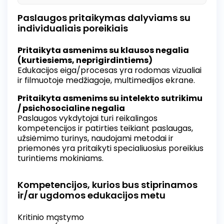
džiaugsmą ir vartojimo kultūrą, jos reiškinius.
Dalyviai bus kviečiami panirti į kūrybinį procesą,
Paslaugos pritaikymas dalyviams su
kurio metu kiekvienas nusispalvins ir papuoš
individualiais poreikiais
savo tekstilinį knygų krepšį, jį parsineš namo ir
galės naudoti ne tik lankantis bibliotekoje, bet ir
Pritaikyta asmenims su klausos negalia
kasdieniams poreikiams, skleidžiant žinią apie
(kurtiesiems, neprigirdintiems)
biblioteką ir tvarumo idėją. Išvažiuojamoji
Edukacijos eiga/procesas yra rodomas vizualiai
paslauga bus teikiama: Šilutės rajono
ir filmuotoje medžiagoje, multimedijos ekrane.
savivaldybėje, Klaipėdos ir Tauragės apskrityse.
Pritaikyta asmenims su intelekto sutrikimu
/ psichosocialine negalia
Paslaugos vykdytojai turi reikalingos
kompetencijos ir patirties teikiant paslaugas,
užsiėmimo turinys, naudojami metodai ir
priemonės yra pritaikyti specialiuosius poreikius
turintiems mokiniams.
Kompetencijos, kurios bus stiprinamos
ir/ar ugdomos edukacijos metu
Kritinio mąstymo