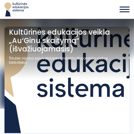
Kultūrinės edukacijos veikla
„Au‘Ginu skaitymą“
(išvažiuojamasis)
Šilutės rajono savivaldybės Fridricho Bajoraičio viešoji
biblioteka