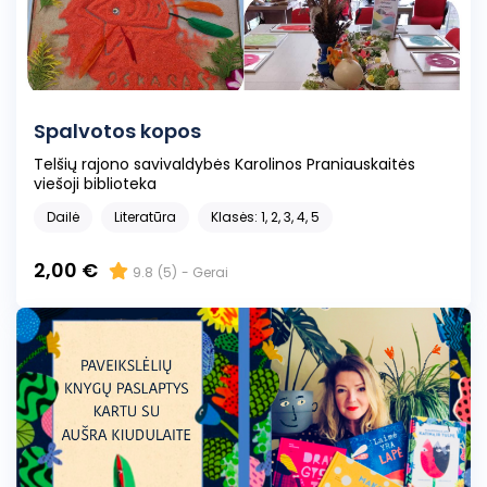
Spalvotos kopos
Telšių rajono savivaldybės Karolinos Praniauskaitės
viešoji biblioteka
Dailė
Literatūra
Klasės: 1, 2, 3, 4, 5
2,00 €
9.8
(5)
- Gerai