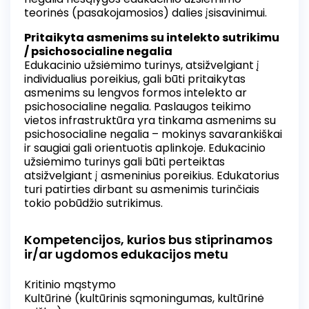
teorinės (pasakojamosios) dalies įsisavinimui.
Pritaikyta asmenims su intelekto sutrikimu
/ psichosocialine negalia
Edukacinio užsiėmimo turinys, atsižvelgiant į
individualius poreikius, gali būti pritaikytas
asmenims su lengvos formos intelekto ar
psichosocialine negalia. Paslaugos teikimo
vietos infrastruktūra yra tinkama asmenims su
psichosocialine negalia – mokinys savarankiškai
ir saugiai gali orientuotis aplinkoje. Edukacinio
užsiėmimo turinys gali būti perteiktas
atsižvelgiant į asmeninius poreikius. Edukatorius
turi patirties dirbant su asmenimis turinčiais
tokio pobūdžio sutrikimus.
Kompetencijos, kurios bus stiprinamos
ir/ar ugdomos edukacijos metu
Kritinio mąstymo
Kultūrinė (kultūrinis sąmoningumas, kultūrinė