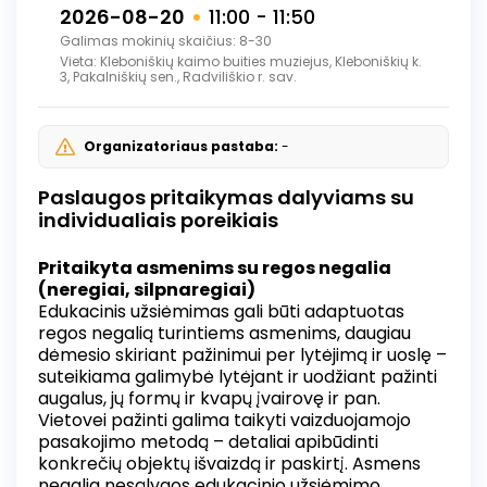
–XX a. I pusės žmonių buitį ir būtį, skatins
2026-08-20
11:00 - 11:50
apmąstyti kultūros paveldo reikšmę
Galimas mokinių skaičius: 8-30
šiandieniniame kontekste.
Vieta: Kleboniškių kaimo buities muziejus, Kleboniškių k.
3, Pakalniškių sen., Radviliškio r. sav.
Organizatoriaus pastaba:
-
Paslaugos pritaikymas dalyviams su
individualiais poreikiais
Pritaikyta asmenims su regos negalia
(neregiai, silpnaregiai)
Edukacinis užsiėmimas gali būti adaptuotas
regos negalią turintiems asmenims, daugiau
dėmesio skiriant pažinimui per lytėjimą ir uoslę –
suteikiama galimybė lytėjant ir uodžiant pažinti
augalus, jų formų ir kvapų įvairovę ir pan.
Vietovei pažinti galima taikyti vaizduojamojo
pasakojimo metodą – detaliai apibūdinti
konkrečių objektų išvaizdą ir paskirtį. Asmens
negalia nesąlygos edukacinio užsiėmimo