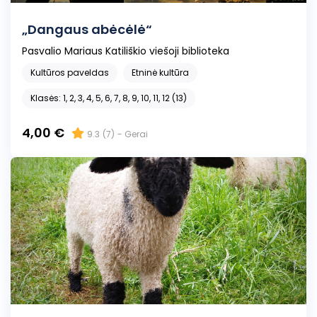
„Dangaus abėcėlė“
Pasvalio Mariaus Katiliškio viešoji biblioteka
Kultūros paveldas
Etninė kultūra
Klasės: 1, 2, 3, 4, 5, 6, 7, 8, 9, 10, 11, 12 (13)
4,00 €
9.3
(7)
- Gerai