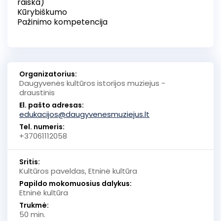
raiška)
Kūrybiškumo
Pažinimo kompetencija
Organizatorius:
Daugyvenės kultūros istorijos muziejus -
draustinis
El. pašto adresas:
edukacijos@daugyvenesmuziejus.lt
Tel. numeris:
+37061112058
Sritis:
Kultūros paveldas, Etninė kultūra
Papildo mokomuosius dalykus:
Etninė kultūra
Trukmė:
50 min.