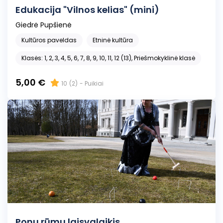
Edukacija "Vilnos kelias" (mini)
Giedrė Pupšienė
Kultūros paveldas
Etninė kultūra
Klasės: 1, 2, 3, 4, 5, 6, 7, 8, 9, 10, 11, 12 (13), Priešmokyklinė klasė
5,00 €
10
(2)
- Puikiai
Ponų rūmų laisvalaikis