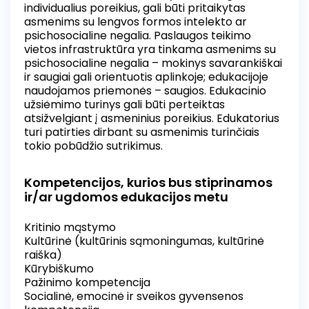
individualius poreikius, gali būti pritaikytas
asmenims su lengvos formos intelekto ar
psichosocialine negalia. Paslaugos teikimo
vietos infrastruktūra yra tinkama asmenims su
psichosocialine negalia – mokinys savarankiškai
ir saugiai gali orientuotis aplinkoje; edukacijoje
naudojamos priemonės – saugios. Edukacinio
užsiėmimo turinys gali būti perteiktas
atsižvelgiant į asmeninius poreikius. Edukatorius
turi patirties dirbant su asmenimis turinčiais
tokio pobūdžio sutrikimus.
Kompetencijos, kurios bus stiprinamos
ir/ar ugdomos edukacijos metu
Kritinio mąstymo
Kultūrinė (kultūrinis sąmoningumas, kultūrinė
raiška)
Kūrybiškumo
Pažinimo kompetencija
Socialinė, emocinė ir sveikos gyvensenos