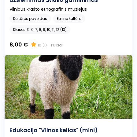
Vilniaus krašto etnografinis muziejus
Kultūros paveldas
Etninė kultūra
Klasės: 5, 6, 7, 8, 9, 10, 11, 12 (13)
8,00 €
10
(1)
- Puikiai
Edukacija "Vilnos kelias" (mini)