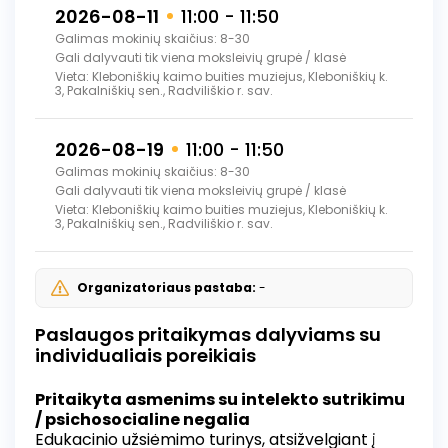
2026-08-11
11:00 - 11:50
Galimas mokinių skaičius: 8-30
Gali dalyvauti tik viena moksleivių grupė / klasė
Vieta: Kleboniškių kaimo buities muziejus, Kleboniškių k.
3, Pakalniškių sen., Radviliškio r. sav.
2026-08-19
11:00 - 11:50
Galimas mokinių skaičius: 8-30
Gali dalyvauti tik viena moksleivių grupė / klasė
Vieta: Kleboniškių kaimo buities muziejus, Kleboniškių k.
3, Pakalniškių sen., Radviliškio r. sav.
Organizatoriaus pastaba:
-
Paslaugos pritaikymas dalyviams su
individualiais poreikiais
Pritaikyta asmenims su intelekto sutrikimu
/ psichosocialine negalia
Edukacinio užsiėmimo turinys, atsižvelgiant į