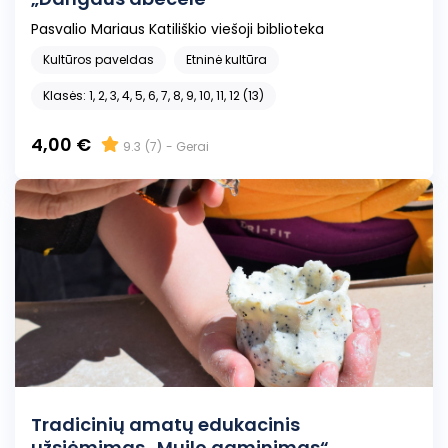
Pasvalio Mariaus Katiliškio viešoji biblioteka
Kultūros paveldas
Etninė kultūra
Klasės: 1, 2, 3, 4, 5, 6, 7, 8, 9, 10, 11, 12 (13)
4,00 €
9.3
(7)
- Gerai
Tradicinių amatų edukacinis
užsiėmimas „Muilo gaminimas“