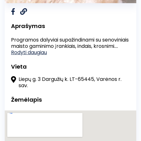
Aprašymas
Programos dalyviai supažindinami su senoviniais
maisto gaminimo įrankiais, indais, krosnimi.
Patys dalyviai dalyvauja bandų gaminimo
Rodyti daugiau
procese, pašovime į krosnį. Kol bandos ant
kopūsto lapo kepa, vyksta viktorina, kurią
Vieta
sudaro tradiciniai lietuviški žaidimai, dainos,
rateliai, mįslių spėjimai ir pan. Kai bandos iškepa,
Liepų g. 3 Dargužių k. LT-65445, Varėnos r.
dalyviai nusilupa kopūstą, užpilamas padažas ir
sav.
vyksta bandų degustacija.
Žemėlapis