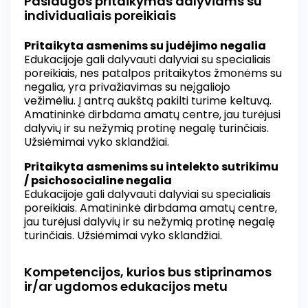
Paslaugos pritaikymas dalyviams su
individualiais poreikiais
Pritaikyta asmenims su judėjimo negalia
Edukacijoje gali dalyvauti dalyviai su specialiais
poreikiais, nes patalpos pritaikytos žmonėms su
negalia, yra privažiavimas su neįgaliojo
vežimėliu. Į antrą aukštą pakilti turime keltuvą.
Amatininkė dirbdama amatų centre, jau turėjusi
dalyvių ir su nežymią protinę negalę turinčiais.
Užsiėmimai vyko sklandžiai.
Pritaikyta asmenims su intelekto sutrikimu
/ psichosocialine negalia
Edukacijoje gali dalyvauti dalyviai su specialiais
poreikiais. Amatininkė dirbdama amatų centre,
jau turėjusi dalyvių ir su nežymią protinę negalę
turinčiais. Užsiėmimai vyko sklandžiai.
Kompetencijos, kurios bus stiprinamos
ir/ar ugdomos edukacijos metu