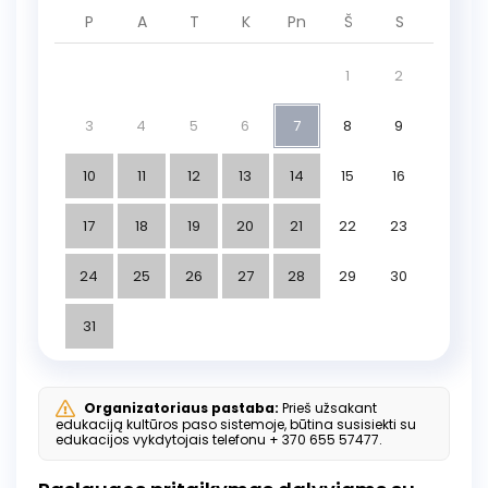
P
A
T
K
Pn
Š
S
1
2
3
4
5
6
7
8
9
10
11
12
13
14
15
16
17
18
19
20
21
22
23
24
25
26
27
28
29
30
31
Organizatoriaus pastaba:
Prieš užsakant
edukaciją kultūros paso sistemoje, būtina susisiekti su
edukacijos vykdytojais telefonu + 370 655 57477.