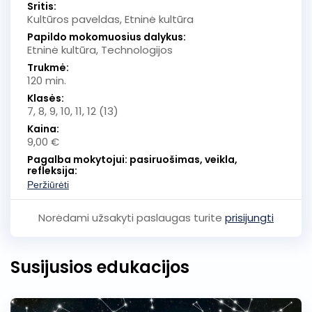
Sritis:
Kultūros paveldas, Etninė kultūra
Papildo mokomuosius dalykus:
Etninė kultūra, Technologijos
Trukmė:
120 min.
Klasės:
7, 8, 9, 10, 11, 12 (13)
Kaina:
9,00 €
Pagalba mokytojui: pasiruošimas, veikla,
refleksija:
Peržiūrėti
Norėdami užsakyti paslaugas turite
prisijungti
Susijusios edukacijos