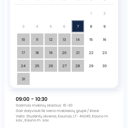
1
2
3
4
5
6
7
8
9
10
11
12
13
14
15
16
17
18
19
20
21
22
23
24
25
26
27
28
29
30
31
09:00 - 10:30
Galimas mokinių skaičius: 15-30
Gali dalyvauti tik viena moksleivių grupė / klasė
Vieta: Studentų skveras, Kaunas, LT- 44245, Kauno m.
sav., Kauno m. sav.