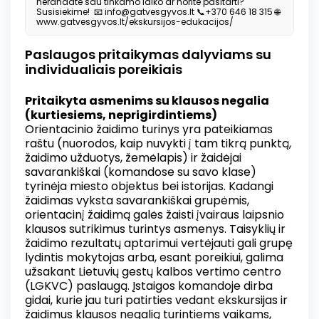
nerandate sau tinkamo laiko ar norite pasitarti?
Susisiekime! 📧 info@gatvesgyvos.lt 📞+370 646 18 315 🌐
www.gatvesgyvos.lt/ekskursijos-edukacijos/
Paslaugos pritaikymas dalyviams su
individualiais poreikiais
Pritaikyta asmenims su klausos negalia
(kurtiesiems, neprigirdintiems)
Orientacinio žaidimo turinys yra pateikiamas
raštu (nuorodos, kaip nuvykti į tam tikrą punktą,
žaidimo užduotys, žemėlapis) ir žaidėjai
savarankiškai (komandose su savo klase)
tyrinėja miesto objektus bei istorijas. Kadangi
žaidimas vyksta savarankiškai grupėmis,
orientacinį žaidimą galės žaisti įvairaus laipsnio
klausos sutrikimus turintys asmenys. Taisyklių ir
žaidimo rezultatų aptarimui vertėjauti gali grupę
lydintis mokytojas arba, esant poreikiui, galima
užsakant Lietuvių gestų kalbos vertimo centro
(LGKVC) paslaugą. Įstaigos komandoje dirba
gidai, kurie jau turi patirties vedant ekskursijas ir
žaidimus klausos negalią turintiems vaikams,