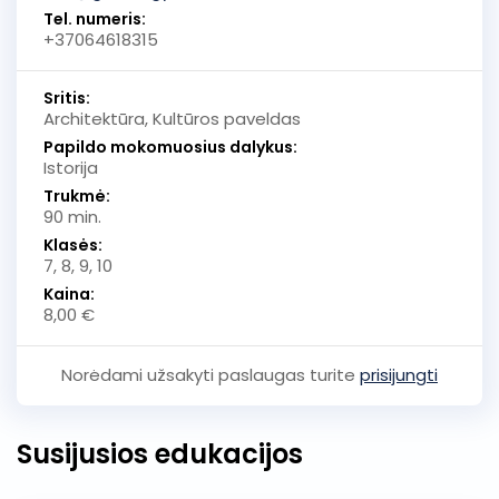
Tel. numeris:
+37064618315
Sritis:
Architektūra, Kultūros paveldas
Papildo mokomuosius dalykus:
Istorija
Trukmė:
90 min.
Klasės:
7, 8, 9, 10
Kaina:
8,00 €
Norėdami užsakyti paslaugas turite
prisijungti
Susijusios edukacijos