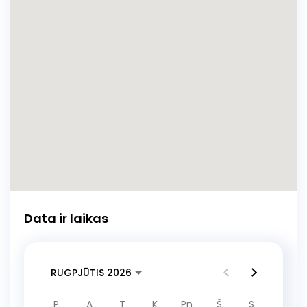
Data ir laikas
RUGPJŪTIS 2026
P
A
T
K
Pn
Š
S