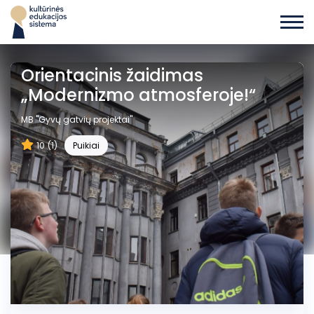
Orientacinis žaidimas
„Modernizmo atmosferoje!“
MB "Gyvų gatvių projektai"
10
(1)
Puikiai