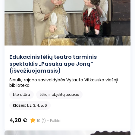
Edukacinis lėlių teatro tarminis
spektaklis „Pasaka apė Joną“
(išvažiuojamasis)
Šiaulių rajono savivaldybės Vytauto Vitkausko viešoji
biblioteka
Literatūra
Lėlių ir objektų teatras
Klasės: 1, 2, 3, 4, 5, 6
4,20 €
10
(1)
- Puikiai