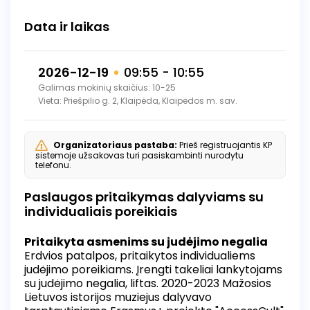
Data ir laikas
2026-12-19
09:55 - 10:55
Galimas mokinių skaičius: 10-25
Vieta: Priešpilio g. 2, Klaipėda, Klaipėdos m. sav.
Organizatoriaus pastaba:
Prieš registruojantis KP
sistemoje užsakovas turi pasiskambinti nurodytu
telefonu.
Paslaugos pritaikymas dalyviams su
individualiais poreikiais
Pritaikyta asmenims su judėjimo negalia
Erdvios patalpos, pritaikytos individualiems
judėjimo poreikiams. Įrengti takeliai lankytojams
su judėjimo negalia, liftas. 2020-2023 Mažosios
Lietuvos istorijos muziejus dalyvavo