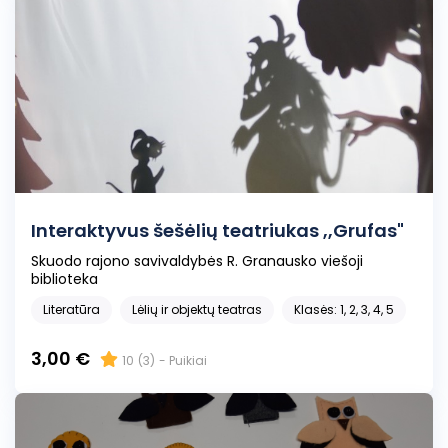
Interaktyvus šešėlių teatriukas ,,Grufas"
Skuodo rajono savivaldybės R. Granausko viešoji
biblioteka
Literatūra
Lėlių ir objektų teatras
Klasės: 1, 2, 3, 4, 5
3,00 €
10
(3)
- Puikiai