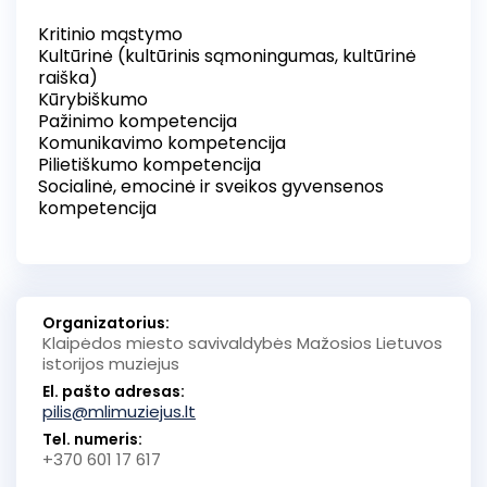
Kritinio mąstymo
Kultūrinė (kultūrinis sąmoningumas, kultūrinė
raiška)
Kūrybiškumo
Pažinimo kompetencija
Komunikavimo kompetencija
Pilietiškumo kompetencija
Socialinė, emocinė ir sveikos gyvensenos
kompetencija
Organizatorius:
Klaipėdos miesto savivaldybės Mažosios Lietuvos
istorijos muziejus
El. pašto adresas:
pilis@mlimuziejus.lt
Tel. numeris:
+370 601 17 617