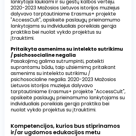
lankytojai laukiami ir su gestų kalbos vertėju.
2020-2023 Mažosios Lietuvos istorijos muziejus
dalyvavo tarptautiniame Erasmus+ projekte
"AccessCult", apsikeitė paslaugų prieinamumo
lankytojams su individualiais poreikiais gerąja
praktika bei nuolat vykdo projektus su
įtrauktimi.
Pritaikyta asmenims su intelekto sutrikimu
/ psichosocialine negalia
Pasakojimą galima sutrumpinti, pateikti
suprantamu būdu, taip užsiėmimą pritaikant
asmenims su intelekto sutrikimu /
psichosocialine negalia. 2020-2023 Mažosios
Lietuvos istorijos muziejus dalyvavo
tarptautiniame Erasmus+ projekte "AccessCult",
apsikeitė paslaugų prieinamumo lankytojams su
individualiais poreikiais gerąja praktika bei
nuolat vykdo projektus su įtrauktimi.
Kompetencijos, kurios bus stiprinamos
ir/ar ugdomos edukacijos metu