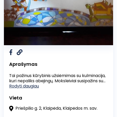
Aprašymas
Tai pažinus kūrybinis užsiėmimas su kulminacija,
kuri nepaliks abejingų. Moksleiviai susipažins su
Klaipėdos pilies legendomis, pasiskirstę
Rodyti daugiau
komandomis kurs savo legendą, improvizuos
tapę šešėlių teatro aktoriais, stebės ir savo
Vieta
įžvalgomis dalinsis jau nuo žiūrovo kėdės.
Neįtikėtinos istorijos, spalvingi lėlių teatro
Priešpilio g. 2, Klaipėda, Klaipėdos m. sav.
personažai, paslaptingumas slypintis kitapus