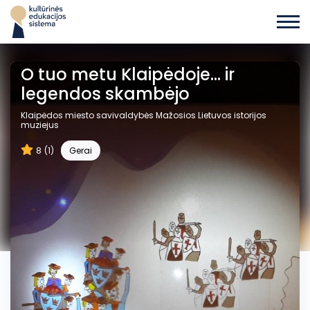
O tuo metu Klaipėdoje... ir
legendos skambėjo
Klaipėdos miesto savivaldybės Mažosios Lietuvos istorijos
muziejus
8
(1)
Gerai