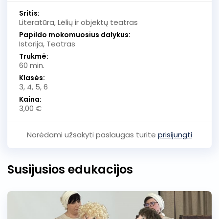
Sritis:
Literatūra, Lėlių ir objektų teatras
Papildo mokomuosius dalykus:
Istorija, Teatras
Trukmė:
60 min.
Klasės:
3, 4, 5, 6
Kaina:
3,00 €
Norėdami užsakyti paslaugas turite
prisijungti
Susijusios edukacijos