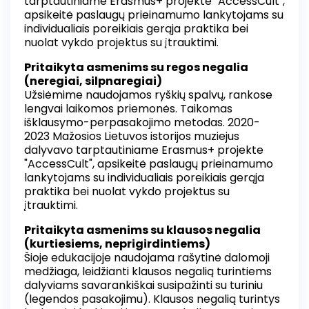
tarptautiniame Erasmus+ projekte "AccessCult",
apsikeitė paslaugų prieinamumo lankytojams su
individualiais poreikiais gerąja praktika bei
nuolat vykdo projektus su įtrauktimi.
Pritaikyta asmenims su regos negalia
(neregiai, silpnaregiai)
Užsiėmime naudojamos ryškių spalvų, rankose
lengvai laikomos priemonės. Taikomas
išklausymo-perpasakojimo metodas. 2020-
2023 Mažosios Lietuvos istorijos muziejus
dalyvavo tarptautiniame Erasmus+ projekte
"AccessCult", apsikeitė paslaugų prieinamumo
lankytojams su individualiais poreikiais gerąja
praktika bei nuolat vykdo projektus su
įtrauktimi.
Pritaikyta asmenims su klausos negalia
(kurtiesiems, neprigirdintiems)
Šioje edukacijoje naudojama rašytinė dalomoji
medžiaga, leidžianti klausos negalią turintiems
dalyviams savarankiškai susipažinti su turiniu
(legendos pasakojimu). Klausos negalią turintys