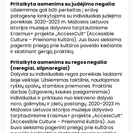
Pritaikyta asmenims su judėjimo negalia
Užsiėmimas gali būti perkeltas į erdvę
patogesnę lankytojams su individualiais judėjimo
poreikiais. 2020–2023 m. Mažosios Lietuvos
istorijos muziejus dalyvavo tarptautiniame
Erasmus+ projekte „AccessCult“ (Accessible
Culture – Prieinama kultūra). Juo buvo siekiama
pagerinti prieigą prie kultūros paveldo keičiantis
ir skatinant gerąją praktiką.
Pritaikyta asmenims su regos negalia
(neregiai, silpnaregiai)
Dalyviai su individualiais regos poreikiais laukiami
šioje veikloje. Užsiėmimas taktilinis, naudojamos
ryškių spalvų, stambios priemonės. Praktinis
darbas (Užgavėnių kaukės pasigaminimas)
individualus ir priklauso nuo kiekvieno dalyvio
noro, galimybių ir įdėtų pastangų. 2020–2023 m.
Mažosios Lietuvos istorijos muziejus dalyvavo
tarptautiniame Erasmus+ projekte „AccessCult“
(Accessible Culture – Prieinama kultūra). Juo
buvo siekiama pagerinti prieigą prie kultūros