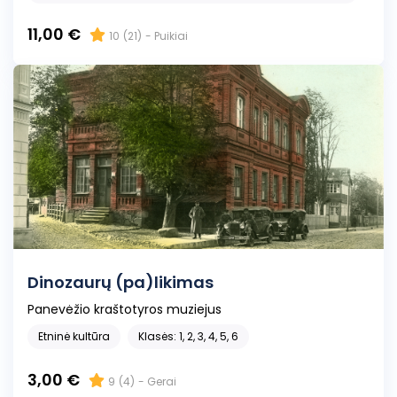
11,00 €
10
(21)
- Puikiai
Dinozaurų (pa)likimas
Panevėžio kraštotyros muziejus
Etninė kultūra
Klasės: 1, 2, 3, 4, 5, 6
3,00 €
9
(4)
- Gerai