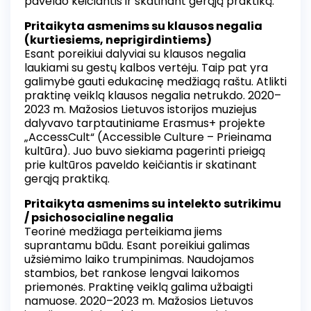
paveldo keičiantis ir skatinant gerąją praktiką.
Pritaikyta asmenims su klausos negalia
(kurtiesiems, neprigirdintiems)
Esant poreikiui dalyviai su klausos negalia
laukiami su gestų kalbos vertėju. Taip pat yra
galimybė gauti edukacinę medžiagą raštu. Atlikti
praktinę veiklą klausos negalia netrukdo. 2020–
2023 m. Mažosios Lietuvos istorijos muziejus
dalyvavo tarptautiniame Erasmus+ projekte
„AccessCult“ (Accessible Culture – Prieinama
kultūra). Juo buvo siekiama pagerinti prieigą
prie kultūros paveldo keičiantis ir skatinant
gerąją praktiką.
Pritaikyta asmenims su intelekto sutrikimu
/ psichosocialine negalia
Teorinė medžiaga perteikiama jiems
suprantamu būdu. Esant poreikiui galimas
užsiėmimo laiko trumpinimas. Naudojamos
stambios, bet rankose lengvai laikomos
priemonės. Praktinę veiklą galima užbaigti
namuose. 2020–2023 m. Mažosios Lietuvos