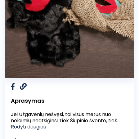
Aprašymas
Jei Užgavėnių nešvęsi, tai visus metus nuo
nelaimių neatsiginsi Tiek Šiupinio šventė, tiek
Užgavėnės skirtos atsisveikinti su žiema, bet ji
Rodyti daugiau
palydima kitaip. Kuo šios šventės skyrėsi, ką turi