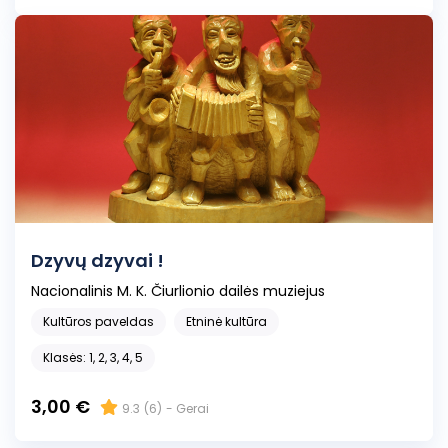
Dzyvų dzyvai !
Nacionalinis M. K. Čiurlionio dailės muziejus
Kultūros paveldas
Etninė kultūra
Klasės: 1, 2, 3, 4, 5
3,00 €
9.3
(6)
- Gerai