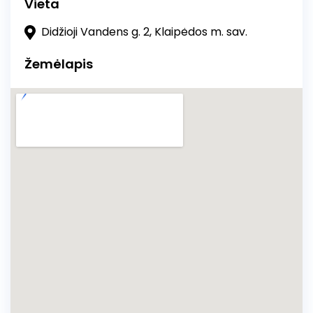
bendro, kas jose dalyvaudavo sužinosime
Vieta
begamindami Užgavėnių kaukę.
Didžioji Vandens g. 2, Klaipėdos m. sav.
Žemėlapis