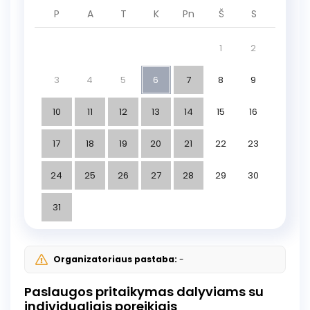
P
A
T
K
Pn
Š
S
1
2
3
4
5
6
7
8
9
10
11
12
13
14
15
16
17
18
19
20
21
22
23
24
25
26
27
28
29
30
31
Organizatoriaus pastaba:
-
Paslaugos pritaikymas dalyviams su
individualiais poreikiais