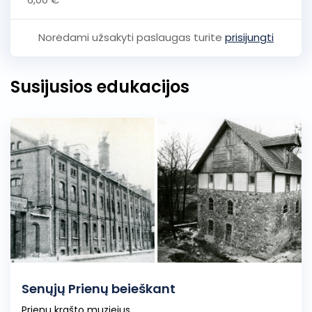
Norėdami užsakyti paslaugas turite
prisijungti
Susijusios edukacijos
Senųjų Prienų beieškant
Prienų krašto muziejus