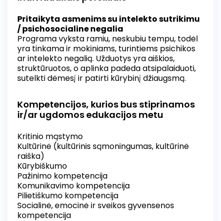
Pritaikyta asmenims su intelekto sutrikimu
/ psichosocialine negalia
Programa vyksta ramiu, neskubiu tempu, todėl
yra tinkama ir mokiniams, turintiems psichikos
ar intelekto negalią. Užduotys yra aiškios,
struktūruotos, o aplinka padeda atsipalaiduoti,
sutelkti dėmesį ir patirti kūrybinį džiaugsmą.
Kompetencijos, kurios bus stiprinamos
ir/ar ugdomos edukacijos metu
Kritinio mąstymo
Kultūrinė (kultūrinis sąmoningumas, kultūrinė
raiška)
Kūrybiškumo
Pažinimo kompetencija
Komunikavimo kompetencija
Pilietiškumo kompetencija
Socialinė, emocinė ir sveikos gyvensenos
kompetencija