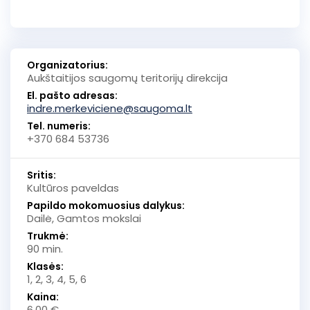
Organizatorius:
Aukštaitijos saugomų teritorijų direkcija
El. pašto adresas:
indre.merkeviciene@saugoma.lt
Tel. numeris:
+370 684 53736
Sritis:
Kultūros paveldas
Papildo mokomuosius dalykus:
Dailė, Gamtos mokslai
Trukmė:
90 min.
Klasės:
1, 2, 3, 4, 5, 6
Kaina:
6,00 €