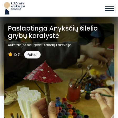
Paslaptinga Anykščių šilelio
grybų karalystė
Aukštaitijos saugomų teritorijų direkcija
10
(1)
Puikiai