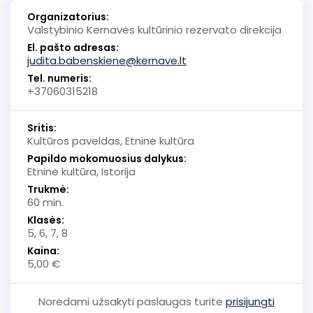
Organizatorius:
Valstybinio Kernavės kultūrinio rezervato direkcija
El. pašto adresas:
judita.babenskiene@kernave.lt
Tel. numeris:
+37060315218
Sritis:
Kultūros paveldas, Etninė kultūra
Papildo mokomuosius dalykus:
Etninė kultūra, Istorija
Trukmė:
60 min.
Klasės:
5, 6, 7, 8
Kaina:
5,00 €
Norėdami užsakyti paslaugas turite
prisijungti