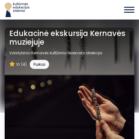
Edukacinė ekskursija Kernavės
muziejuje
Valstybinio Kernavės kultūrinio rezervato direkcija
10
(4)
Puikiai