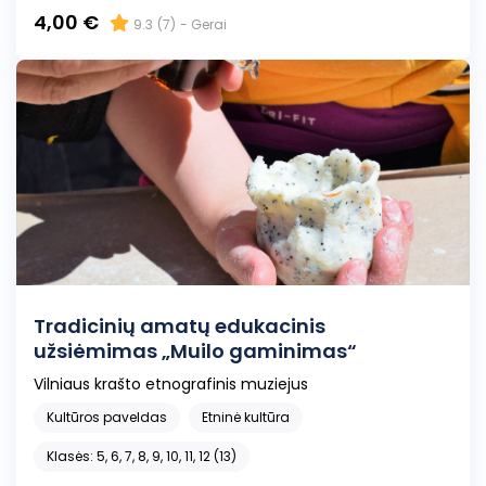
4,00 €
9.3
(7)
- Gerai
Tradicinių amatų edukacinis
užsiėmimas „Muilo gaminimas“
Vilniaus krašto etnografinis muziejus
Kultūros paveldas
Etninė kultūra
Klasės: 5, 6, 7, 8, 9, 10, 11, 12 (13)