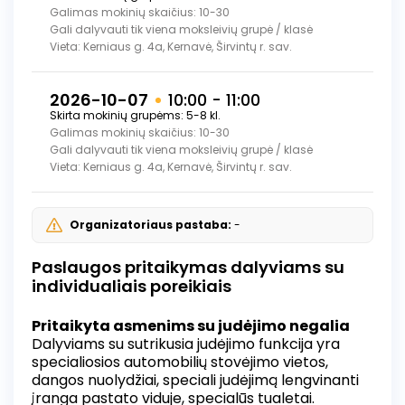
Galimas mokinių skaičius: 10-30
Gali dalyvauti tik viena moksleivių grupė / klasė
Vieta: Kerniaus g. 4a, Kernavė, Širvintų r. sav.
2026-10-07
10:00 - 11:00
Skirta mokinių grupėms: 5-8 kl.
Galimas mokinių skaičius: 10-30
Gali dalyvauti tik viena moksleivių grupė / klasė
Vieta: Kerniaus g. 4a, Kernavė, Širvintų r. sav.
Organizatoriaus pastaba:
-
Paslaugos pritaikymas dalyviams su
individualiais poreikiais
Pritaikyta asmenims su judėjimo negalia
Dalyviams su sutrikusia judėjimo funkcija yra
specialiosios automobilių stovėjimo vietos,
dangos nuolydžiai, speciali judėjimą lengvinanti
įranga pastato viduje, specialūs tualetai.