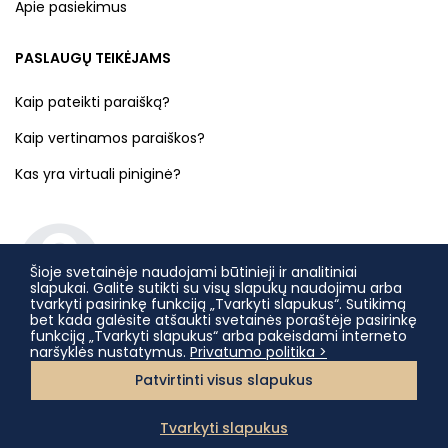
Apie pasiekimus
PASLAUGŲ TEIKĖJAMS
Kaip pateikti paraišką?
Kaip vertinamos paraiškos?
Kas yra virtuali piniginė?
Šioje svetainėje naudojami būtinieji ir analitiniai
slapukai. Galite sutikti su visų slapukų naudojimu arba
tvarkyti pasirinkę funkciją „Tvarkyti slapukus“. Sutikimą
bet kada galėsite atšaukti svetainės poraštėje pasirinkę
funkciją „Tvarkyti slapukus“ arba pakeisdami interneto
naršyklės nustatymus.
Privatumo politika >
Patvirtinti visus slapukus
© 2022 Lietuvos nacionalinė Martyno Mažvydo biblioteka,
Lietuvos Respublikos Kultūros ministerija
Tvarkyti slapukus