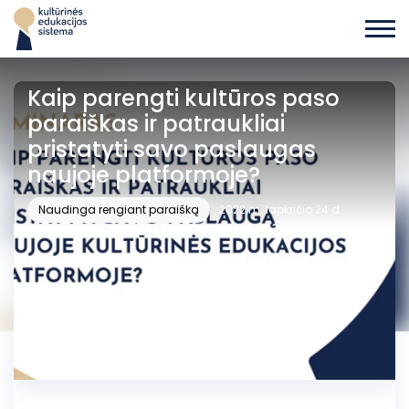
Kaip parengti kultūros paso
paraiškas ir patraukliai
pristatyti savo paslaugas
naujoje platformoje?
Naudinga rengiant paraišką
2022 m. lapkričio 24 d.